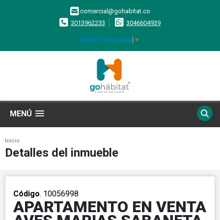
comercial@gohabitat.co
3013962233
3046604939
Select Language
▼
MENÚ
Inicio
Detalles del inmueble
Código
. 10056998
APARTAMENTO EN VENTA