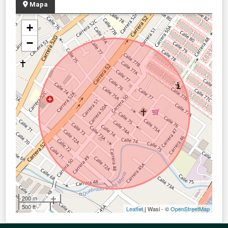
Mapa
+
−
200 m
500 ft
Leaflet
| Wasi - ©
OpenStreetMap