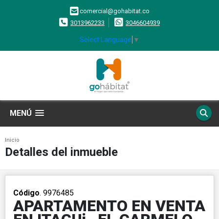
comercial@gohabitat.co
3013962233
3046604939
Select Language
▼
MENÚ
Inicio
Detalles del inmueble
Código
. 9976485
APARTAMENTO EN VENTA