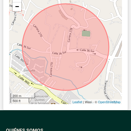
−
200 m
500 ft
Leaflet
| Wasi - ©
OpenStreetMap
QUIÉNES SOMOS