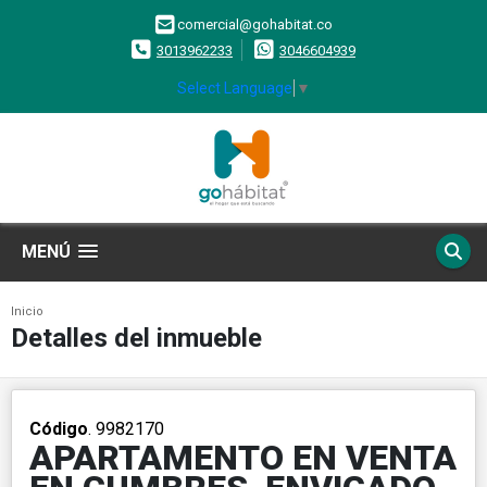
comercial@gohabitat.co
3013962233
3046604939
Select Language
▼
MENÚ
Inicio
Detalles del inmueble
Código
. 9982170
APARTAMENTO EN VENTA