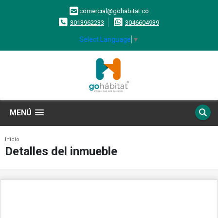
comercial@gohabitat.co
3013962233
3046604939
Select Language
▼
MENÚ
Inicio
Detalles del inmueble