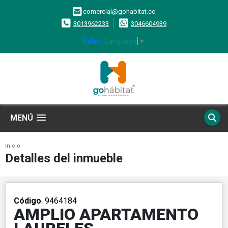
comercial@gohabitat.co
3013962233
3046604939
Select Language
▼
MENÚ
Inicio
Detalles del inmueble
Código
. 9464184
AMPLIO APARTAMENTO