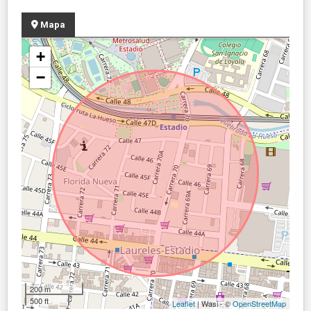
Mapa
+
−
200 m
500 ft
Leaflet
| Wasi - ©
OpenStreetMap