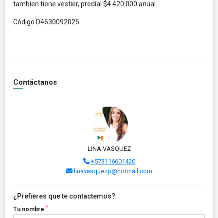
tambien tiene vestier, predial $4.420.000 anual.
Código D4630092025
Contáctanos
LINA VASQUEZ
+573116601420
linavasquezp@hotmail.com
¿Prefieres que te contactemos?
*
Tu nombre