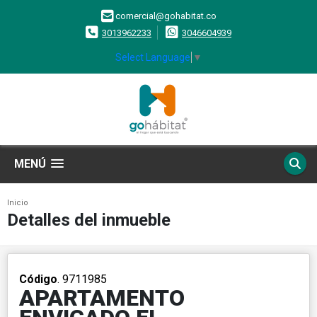
comercial@gohabitat.co
3013962233
3046604939
Select Language
▼
MENÚ
Inicio
Detalles del inmueble
Código
. 9711985
APARTAMENTO