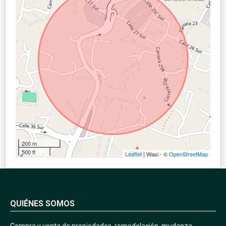
200 m
500 ft
Leaflet
| Wasi - ©
OpenStreetMap
QUIÉNES SOMOS
Compra y venta de propiedades, remodelación, mudanza