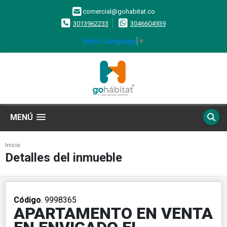
comercial@gohabitat.co
3013962233
3046604939
Select Language
▼
MENÚ
Inicio
Detalles del inmueble
Código
. 9998365
APARTAMENTO EN VENTA