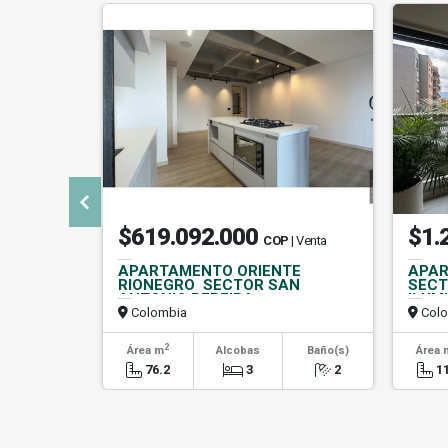
$619.092.000
$1.
COP
| Venta
APARTAMENTO ORIENTE
APAR
RIONEGRO SECTOR SAN
SECT
ANTONIO PEREIRA
ILUM
Colombia
Colo
2
Área m
Alcobas
Baño(s)
Área 
76.2
3
2
1