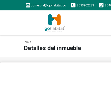
comercial@gohabitat.co
3013962233
304
Inicio
Detalles del inmueble