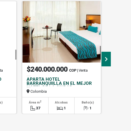
$240.000.000
$960.
ta
COP
| Venta
O
APARTA HOTEL
APARTAM
BARRANQUIILLA EN EL MEJOR
CASTROP
HOTEL DE LA CIUDAD
Colombia
Colombi
2
2
s)
Área m
Alcobas
Baño(s)
Área m
1
37
1
1
120