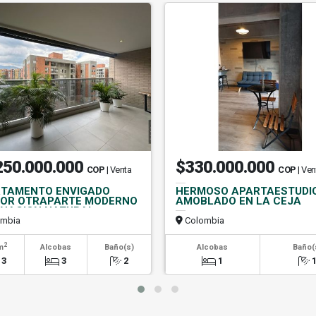
250.000.000
$330.000.000
COP
| Venta
COP
| Ven
TAMENTO ENVIGADO
HERMOSO APARTAESTUDI
OR OTRAPARTE MODERNO
AMOBLADO EN LA CEJA
INACION NATURAL
mbia
Colombia
2
m
Alcobas
Baño(s)
Alcobas
Baño(
13
3
2
1