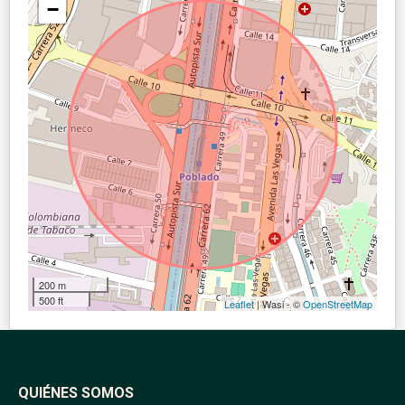
−
200 m
500 ft
Leaflet
| Wasi - ©
OpenStreetMap
QUIÉNES SOMOS