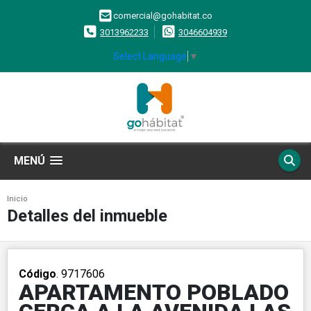
comercial@gohabitat.co
3013962233
3046604939
Select Language
▼
MENÚ
Inicio
Detalles del inmueble
Código
. 9717606
APARTAMENTO POBLADO