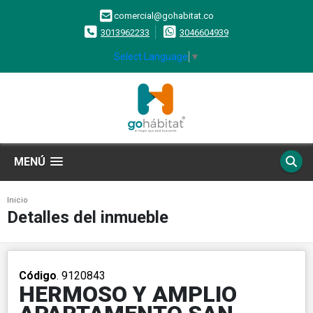
comercial@gohabitat.co
3013962233
3046604939
Select Language
▼
MENÚ
Inicio
Detalles del inmueble
Código
. 9120843
HERMOSO Y AMPLIO