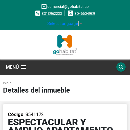
comercial@gohabitat.co
3013962233
3046604939
Select Language
▼
MENÚ
Inicio
Detalles del inmueble
Código
. 8541172
ESPECTACULAR Y