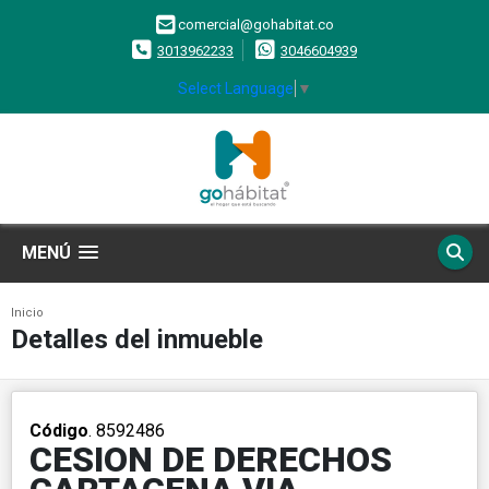
comercial@gohabitat.co
3013962233
3046604939
Select Language
▼
MENÚ
Inicio
Detalles del inmueble
Código
. 8592486
CESION DE DERECHOS