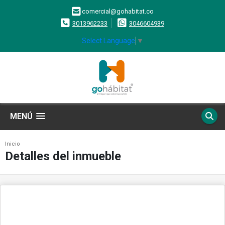
comercial@gohabitat.co
3013962233
3046604939
Select Language
▼
MENÚ
Inicio
Detalles del inmueble