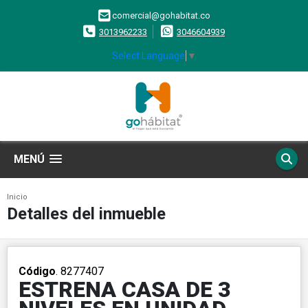
comercial@gohabitat.co
3013962233
3046604939
Select Language
▼
MENÚ
Inicio
Detalles del inmueble
Código
. 8277407
ESTRENA CASA DE 3