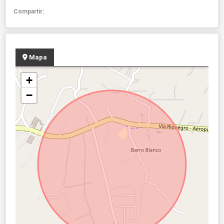
Compartir:
Mapa
+
−