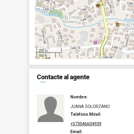
200 m
500 ft
Contacte al agente
Nombre:
JUANA SOLORZANO
Teléfono Móvil:
+573046604939
Email: