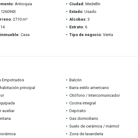
amento:
Antioquia
Ciudad:
Medellín
1260943
Estado:
Usado
rreno:
2710 m²
Alcobas:
3
14
Estrato:
6
 inmueble:
Casa
Tipo de negocio:
Venta
s Empotrados
Balcón
habitación principal
Barra estilo americano
dor
Citófono / Intercomunicador
equipada
Cocina integral
auxiliar
Depósito
entana
Gas domiciliario
Suelo de cerámica / mármol
anorámica
Zona de lavandería