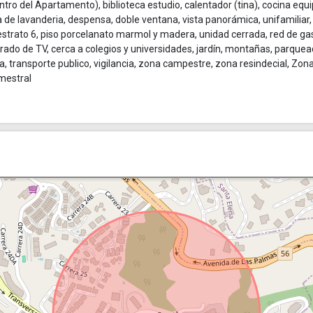
entro del Apartamento), biblioteca estudio, calentador (tina), cocina equ
a de lavanderia, despensa, doble ventana, vista panorámica, unifamiliar,
strato 6, piso porcelanato marmol y madera, unidad cerrada, red de ga
errado de TV, cerca a colegios y universidades, jardín, montañas, parque
aza, transporte publico, vigilancia, zona campestre, zona resindecial, Zon
imestral