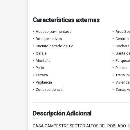
Características externas
Acceso pavimentado
Área Soc
Bosque nativos
Centros 
Circuito cerrado de TV
Cochera 
Garaje
Garita d
Montaña
Parquead
Patio
Piscina
Terraza
Trans. p
Vigilancia
Vivienda
Zona residencial
Zonas v
Descripción Adicional
CASA CAMPESTRE SECTOR ALTOS DEL POBLADO, área co