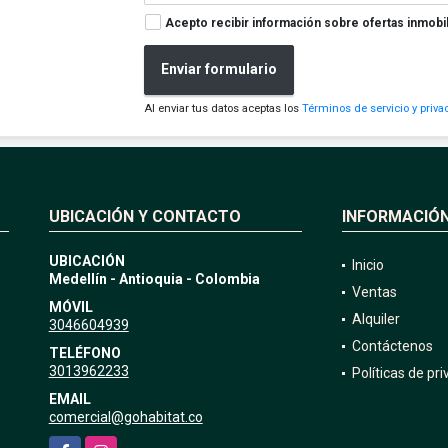
Acepto recibir información sobre ofertas inmobil
Enviar formulario
Al enviar tus datos aceptas los
Términos de servicio y priva
UBICACIÓN Y CONTACTO
INFORMACIÓ
UBICACIÓN
Inicio
Medellín - Antioquia - Colombia
Ventas
MÓVIL
Alquiler
3046604939
Contáctenos
TELÉFONO
3013962233
Políticas de pr
EMAIL
comercial@gohabitat.co
Facebook
Instagram