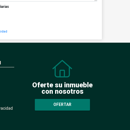
iarias
cidad
N
Oferte su inmueble
con nosotros
OFERTAR
ivacidad