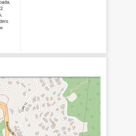
ipada,
 2
s,
adero
as