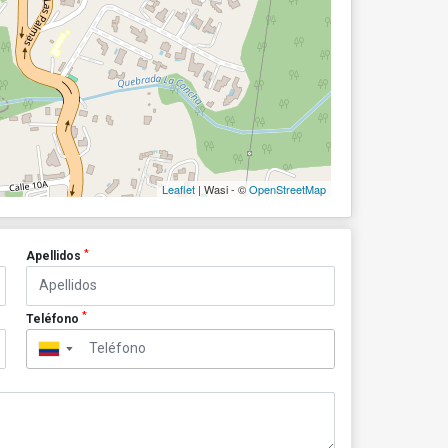
Leaflet
| Wasi - ©
OpenStreetMap
*
Apellidos
*
Teléfono
▼