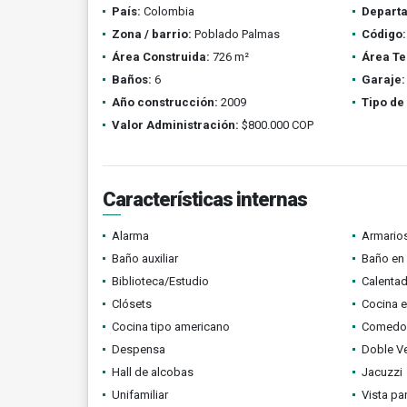
País:
Colombia
Depart
Zona / barrio:
Poblado Palmas
Código:
Área Construida:
726 m²
Área Te
Baños:
6
Garaje:
Año construcción:
2009
Tipo de
Valor Administración:
$800.000 COP
Características internas
Alarma
Armario
Baño auxiliar
Baño en 
Biblioteca/Estudio
Calenta
Clósets
Cocina 
Cocina tipo americano
Comedor 
Despensa
Doble V
Hall de alcobas
Jacuzzi
Unifamiliar
Vista p