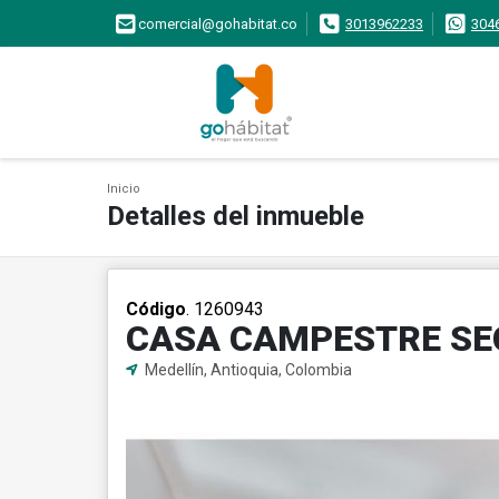
comercial@gohabitat.co
3013962233
304
Inicio
Detalles del inmueble
Código
. 1260943
CASA CAMPESTRE SE
Medellín, Antioquia, Colombia