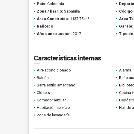
País:
Colombia
Depart
Zona / barrio:
Sabanilla
Código:
Área Construida:
1137.75 m²
Área Te
Baños:
8
Garaje:
Año construcción:
2017
Tipo de
Características internas
Aire acondicionado
Alarma
Balcón
Baño aux
Barra estilo americano
Bibliote
Clósets
Cocina i
Comedor auxiliar
Depósit
Habitación servicio
Hall de 
Zona de lavandería