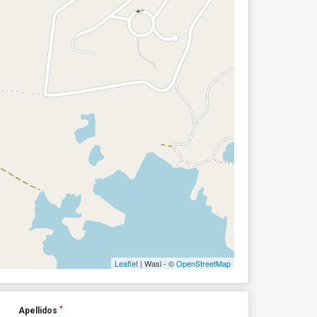
Leaflet
| Wasi - ©
OpenStreetMap
*
Apellidos