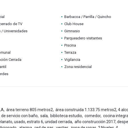
ial
Barbacoa / Parrilla / Quincho
 cerrado de TV
Club House
 / Universidades
Gimnasio
Parqueadero visitantes
Piscina
omunal
Terraza
ción Cerrada
Vigilancia
ntil
Zona residencial
erdes
ea terreno 805 metros2, área construida 1.133.75 metros2, 4 alco
a de servicio con baño, sala, biblioteca estudio, comedor, cocina integra
elanato, usado, estrato 6, unidad cerrada, año construcción 2017, desp
dicionado, alarma, red de gas, vestier, zona de ropas, 2 Niveles, 4