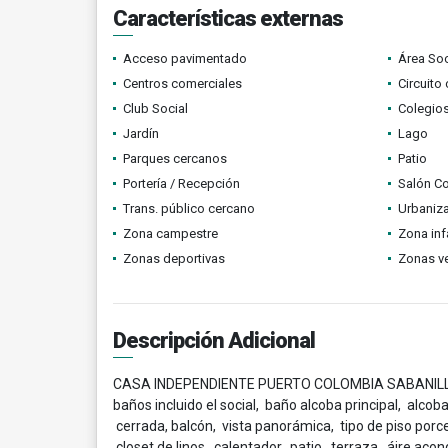
Características externas
Acceso pavimentado
Área Soc
Centros comerciales
Circuito
Club Social
Colegios
Jardín
Lago
Parques cercanos
Patio
Portería / Recepción
Salón C
Trans. público cercano
Urbaniza
Zona campestre
Zona infa
Zonas deportivas
Zonas v
Descripción Adicional
CASA INDEPENDIENTE PUERTO COLOMBIA SABANILLA, ár
baños incluido el social, baño alcoba principal, alcob
cerrada, balcón, vista panorámica, tipo de piso porc
closet de linos, calentador, patio, terraza, áire acon