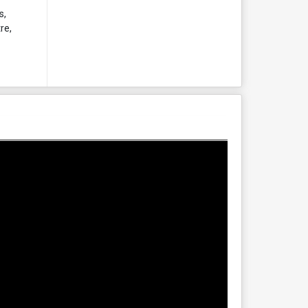
s,
re,