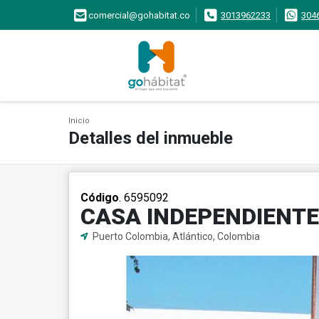
comercial@gohabitat.co
3013962233
304
Inicio
Detalles del inmueble
Código
. 6595092
CASA INDEPENDIENT
Puerto Colombia, Atlántico, Colombia