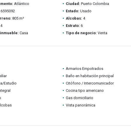
amento:
Atlántico
Ciudad:
Puerto Colombia
6595092
Estado:
Usado
rreno:
805 m²
Alcobas:
4
4
Estrato:
6
 inmueble:
Casa
Tipo de negocio:
Venta
Armarios Empotrados
iliar
Baño en habitación principal
ca/Estudio
Citófono / Intercomunicador
ntegral
Cocina tipo americano
o
Gas domiciliario
alcobas
Vista panorámica