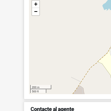
+
−
200 m
500 ft
Contacte al agente