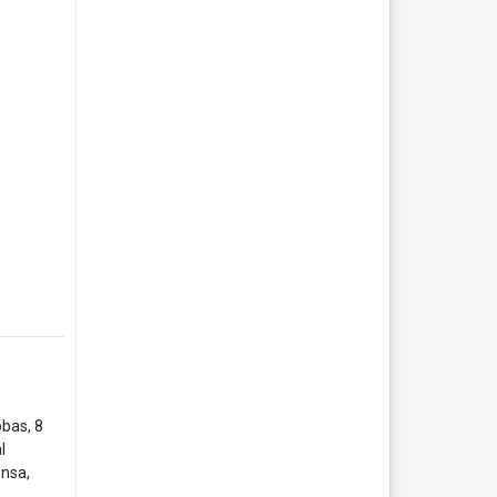
bas, 8
l
ensa,