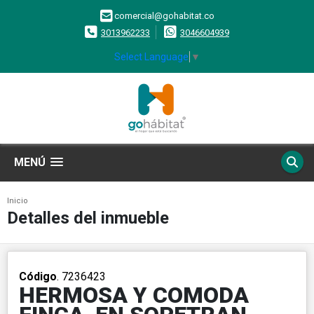
comercial@gohabitat.co
3013962233
3046604939
Select Language
▼
MENÚ
Inicio
Detalles del inmueble
Código
. 7236423
HERMOSA Y COMODA