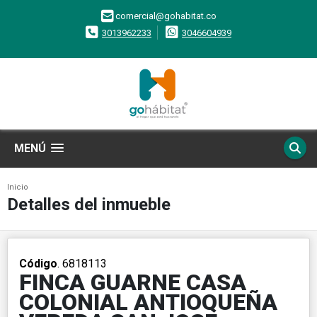
comercial@gohabitat.co
3013962233
3046604939
MENÚ
Inicio
Detalles del inmueble
Código
. 6818113
FINCA GUARNE CASA
COLONIAL ANTIOQUEÑA