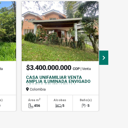
$3.400.000.000
$190.
ta
COP
| Venta
CASA UNIFAMILIAR VENTA
ESPECTA
AMPLIA ILUMINADA ENVIGADO
PARCELA
SECTOR BENEDICTINOS
CHAPARR
Colombia
Colombi
2
s)
Área m
Alcobas
Baño(s)
Alcob
0
456
5
5
0