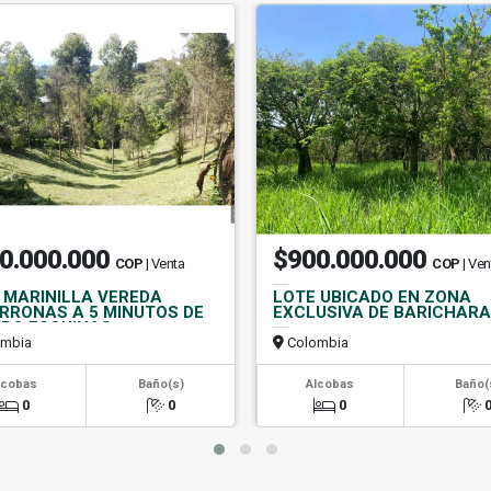
0.000.000
$900.000.000
COP
| Venta
COP
| Ven
 MARINILLA VEREDA
LOTE UBICADO EN ZONA
RRONAS A 5 MINUTOS DE
EXCLUSIVA DE BARICHARA
RO ESQUINAS
mbia
Colombia
lcobas
Baño(s)
Alcobas
Baño(
0
0
0