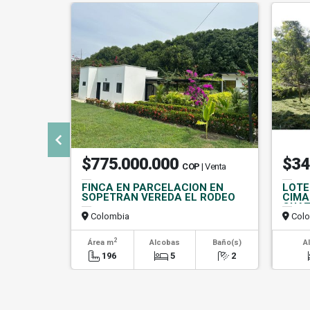
$775.000.000
$34
COP
| Venta
FINCA EN PARCELACION EN
LOTE
SOPETRAN VEREDA EL RODEO
CIMA
CUAT
Colombia
Colo
2
Área m
Alcobas
Baño(s)
A
196
5
2