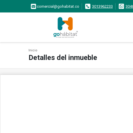
comercial@gohabitat.co
3013962233
304
Inicio
Detalles del inmueble