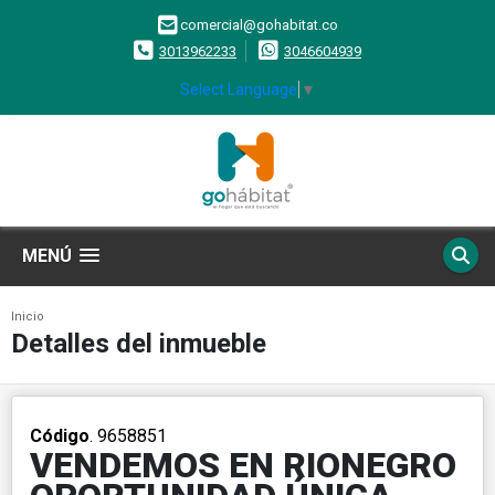
comercial@gohabitat.co
3013962233
3046604939
Select Language
▼
MENÚ
Inicio
Detalles del inmueble
Código
. 9658851
VENDEMOS EN RIONEGRO