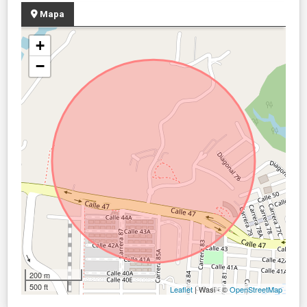
Mapa
+
−
200 m
500 ft
Leaflet
| Wasi - ©
OpenStreetMap