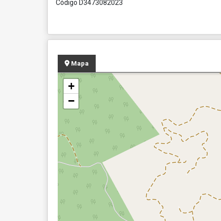
Código D3473082023
Mapa
+
−