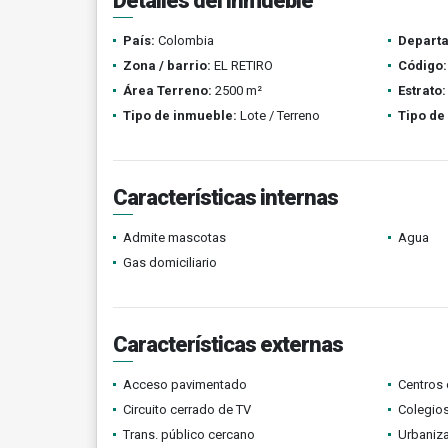
Detalles del inmueble
País:
Colombia
Depart
Zona / barrio:
EL RETIRO
Código:
Área Terreno:
2500 m²
Estrato:
Tipo de inmueble:
Lote / Terreno
Tipo de
Características internas
Admite mascotas
Agua
Gas domiciliario
Características externas
Acceso pavimentado
Centros 
Circuito cerrado de TV
Colegios
Trans. público cercano
Urbaniza