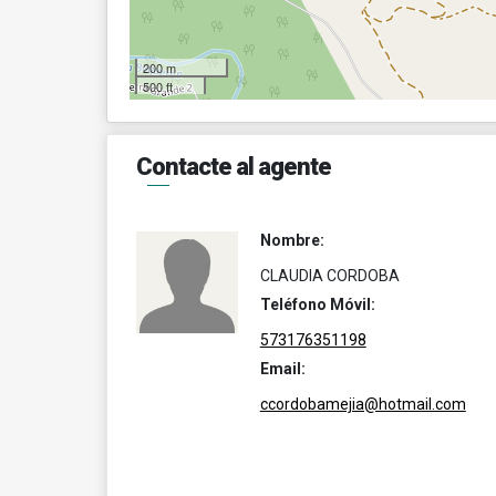
200 m
500 ft
Contacte al agente
Nombre:
CLAUDIA CORDOBA
Teléfono Móvil:
573176351198
Email:
ccordobamejia@hotmail.com