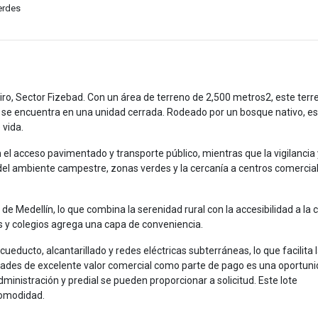
erdes
iro, Sector Fizebad. Con un área de terreno de 2,500 metros2, este terr
vo se encuentra en una unidad cerrada. Rodeado por un bosque nativo, es
 vida.
 el acceso pavimentado y transporte público, mientras que la vigilancia 
 del ambiente campestre, zonas verdes y la cercanía a centros comercia
de Medellín, lo que combina la serenidad rural con la accesibilidad a la 
s y colegios agrega una capa de conveniencia.
educto, alcantarillado y redes eléctricas subterráneas, lo que facilita 
iedades de excelente valor comercial como parte de pago es una oportun
dministración y predial se pueden proporcionar a solicitud. Este lote
comodidad.