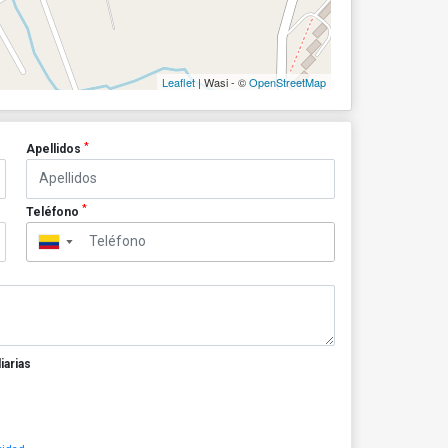
Leaflet
| Wasi - ©
OpenStreetMap
*
Apellidos
*
Teléfono
▼
iarias