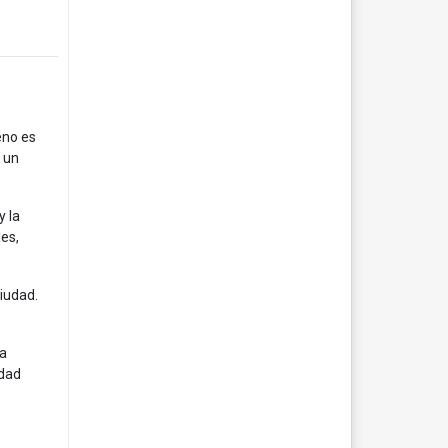
eno es
 un
y la
les,
ciudad.
la
idad