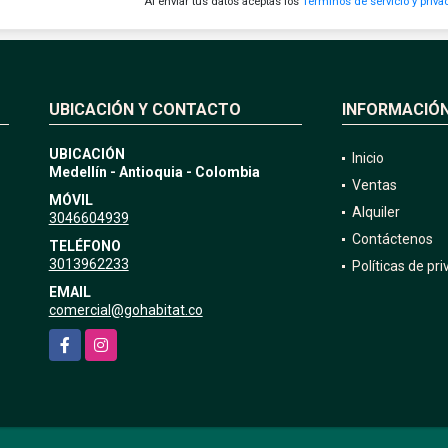
Al enviar tus datos aceptas los
Términos de servicio y priva
UBICACIÓN Y CONTACTO
INFORMACIÓ
UBICACIÓN
Inicio
Medellín - Antioquia - Colombia
Ventas
MÓVIL
Alquiler
3046604939
Contáctenos
TELÉFONO
3013962233
Políticas de pr
EMAIL
comercial@gohabitat.co
Facebook
Instagram