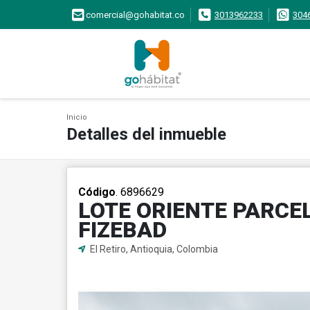
comercial@gohabitat.co
3013962233
304
Inicio
Detalles del inmueble
Código
. 6896629
LOTE ORIENTE PARCE
FIZEBAD
El Retiro, Antioquia, Colombia