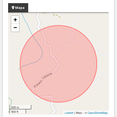
Mapa
+
−
200 m
500 ft
Leaflet
| Wasi - ©
OpenStreetMap