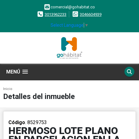
comercial@gohabitat.co
3013962233
3046604939
Select Language
▼
MENÚ
Inicio
Detalles del inmueble
Código
. 8529753
HERMOSO LOTE PLANO