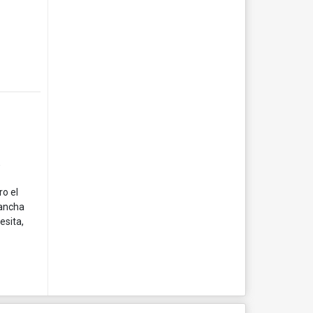
,
ro el
cancha
esita,