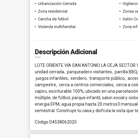
Urbanización Cerrada
Vigilanc
Zona residencial
Zonas v
Cancha de futbol
Salón C
Vivienda multifamiliar
Zona infa
Descripción Adicional
LOTE ORIENTE VIA SAN ANTONIO LA CEJA SECTOR YA
unidad cerrada, parqueadero visitantes, parrilla BBQ
juegos infantiles, sendero, transporte público, acce
campestre, cerca a centros comerciales, cerca a coleg
capiro, escriturable 100%, ubicado en una parcelació
múltiple, de fútbol, parque infantil, salon social y cic
energia EPM, agua propia hasta 20 metros3 mensuales,
semestral. Construye tu casa y disfruta la vista que te
Código D4538062025