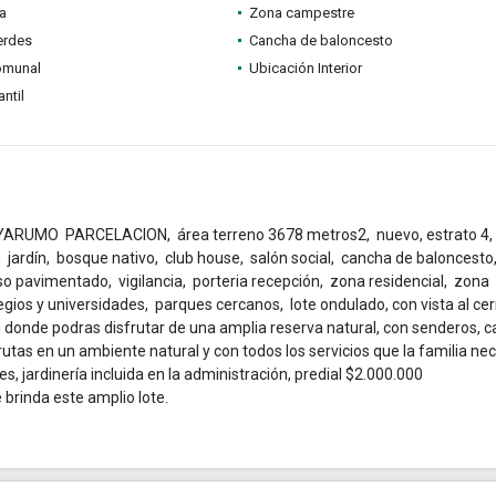
ia
Zona campestre
erdes
Cancha de baloncesto
omunal
Ubicación Interior
ntil
RUMO PARCELACION, área terreno 3678 metros2, nuevo, estrato 4,
, jardín, bosque nativo, club house, salón social, cancha de baloncesto
so pavimentado, vigilancia, porteria recepción, zona residencial, zona
ios y universidades, parques cercanos, lote ondulado, con vista al cer
n donde podras disfrutar de una amplia reserva natural, con senderos, 
lorutas en un ambiente natural y con todos los servicios que la familia nec
 jardinería incluida en la administración, predial $2.000.000
 brinda este amplio lote.