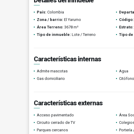
Detalles del inmueble
País:
Colombia
Depart
Zona / barrio:
El Yarumo
Código:
Área Terreno:
3678 m²
Estrato:
Tipo de inmueble:
Lote / Terreno
Tipo de
Características internas
Admite mascotas
Agua
Gas domiciliario
Citófono
Características externas
Acceso pavimentado
Área Soc
Circuito cerrado de TV
Colegios
Parques cercanos
Portería