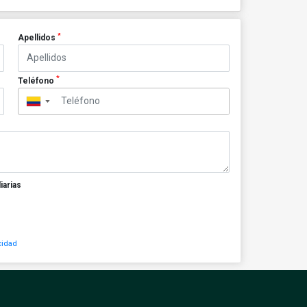
*
Apellidos
*
Teléfono
▼
iarias
cidad