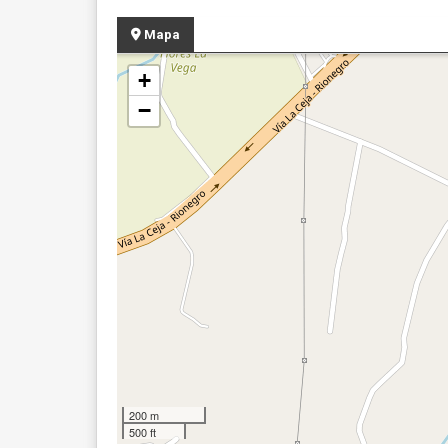
Mapa
+
−
200 m
500 ft