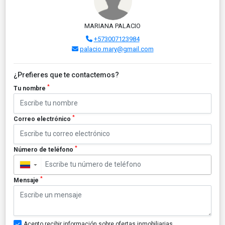
MARIANA PALACIO
+573007123984
palacio.mary@gmail.com
¿Prefieres que te contactemos?
*
Tu nombre
*
Correo electrónico
*
Número de teléfono
▼
*
Mensaje
Acepto recibir información sobre ofertas inmobiliarias