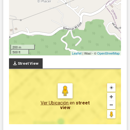
200 m
500 ft
Leaflet
| Wasi - ©
OpenStreetMap
Street View
Ver Ubicación
en
street
view