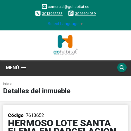
comercial@gohabitat.co
3013962233
3046604939
Select Language
▼
MENÚ
Inicio
Detalles del inmueble
Código
. 7613652
HERMOSO LOTE SANTA