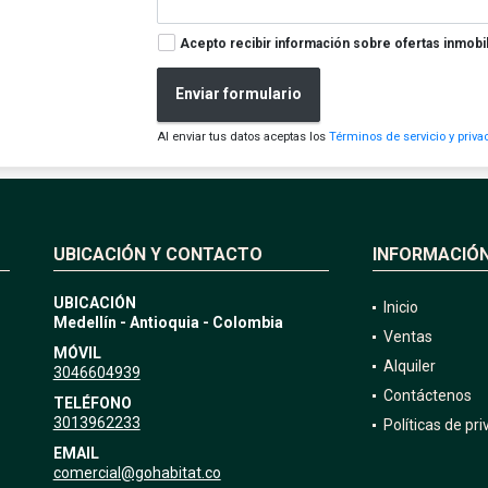
Acepto recibir información sobre ofertas inmobil
Enviar formulario
Al enviar tus datos aceptas los
Términos de servicio y priva
UBICACIÓN Y CONTACTO
INFORMACIÓ
UBICACIÓN
Inicio
Medellín - Antioquia - Colombia
Ventas
MÓVIL
Alquiler
3046604939
Contáctenos
TELÉFONO
3013962233
Políticas de pr
EMAIL
comercial@gohabitat.co