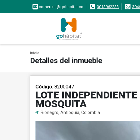
comercial@gohabitat.co
3013962233
304
Inicio
Detalles del inmueble
Código
. 8200047
LOTE INDEPENDIENTE
MOSQUITA
Rionegro, Antioquia, Colombia