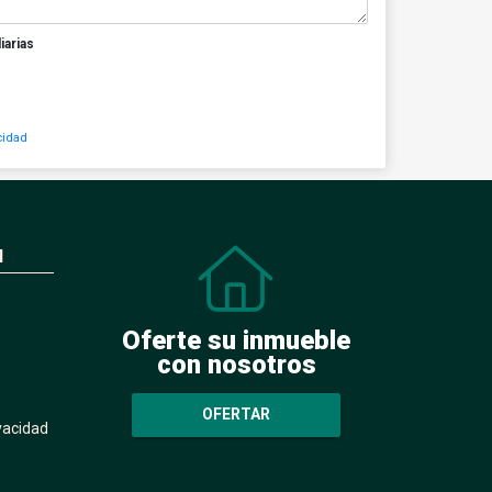
iarias
cidad
N
Oferte su inmueble
con nosotros
OFERTAR
ivacidad