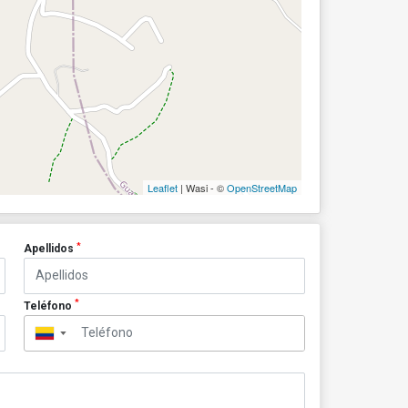
Leaflet
| Wasi - ©
OpenStreetMap
*
Apellidos
*
Teléfono
▼