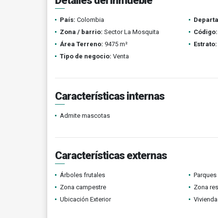
Detalles del inmueble
País:
Colombia
Depart
Zona / barrio:
Sector La Mosquita
Código:
Área Terreno:
9475 m²
Estrato:
Tipo de negocio:
Venta
Características internas
Admite mascotas
Características externas
Árboles frutales
Parques
Zona campestre
Zona res
Ubicación Exterior
Vivienda