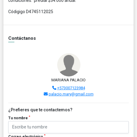
condiciones. predial $34.000 anual.
Códigigo D4745112025
Contáctanos
MARIANA PALACIO
+573007123984
palacio.mary@gmail.com
¿Prefieres que te contactemos?
*
Tu nombre
*
Correo electrónico