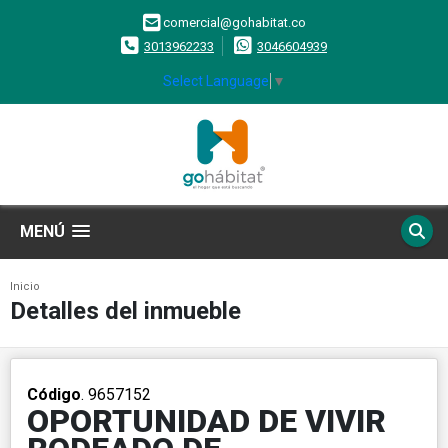
comercial@gohabitat.co
3013962233
3046604939
Select Language
▼
MENÚ
Inicio
Detalles del inmueble
Código
. 9657152
OPORTUNIDAD DE VIVIR