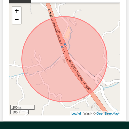
+
−
200 m
500 ft
Leaflet
| Wasi - ©
OpenStreetMap