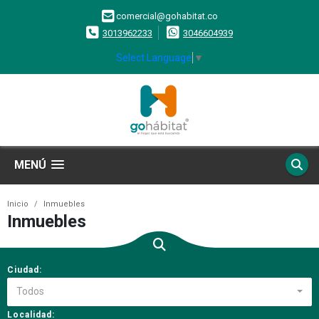
comercial@gohabitat.co
3013962233
3046604939
Select Language
▼
MENÚ
Inicio
Inmuebles
Inmuebles
Ciudad:
Todos
Localidad: