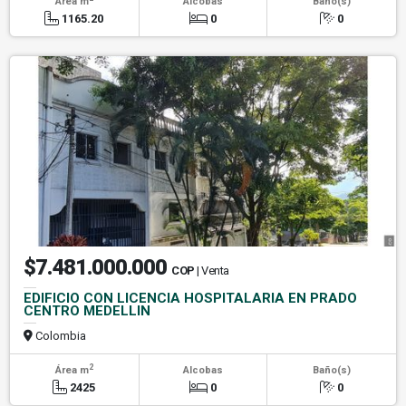
Área m
Alcobas
Baño(s)
1165.20
0
0
$7.481.000.000
COP
| Venta
EDIFICIO CON LICENCIA HOSPITALARIA EN PRADO
CENTRO MEDELLIN
Colombia
2
Área m
Alcobas
Baño(s)
2425
0
0