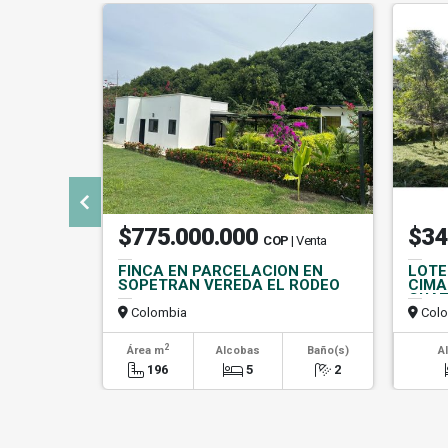
$775.000.000
$34
COP
| Venta
FINCA EN PARCELACION EN
LOTE
SOPETRAN VEREDA EL RODEO
CIMA
CUAT
Colombia
Colo
2
Área m
Alcobas
Baño(s)
A
196
5
2