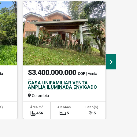
$3.400.000.000
$190.
ta
COP
| Venta
CASA UNIFAMILIAR VENTA
ESPECTA
AMPLIA ILUMINADA ENVIGADO
PARCELA
SECTOR BENEDICTINOS
CHAPARR
Colombia
Colombi
2
s)
Área m
Alcobas
Baño(s)
Alcob
0
456
5
5
0