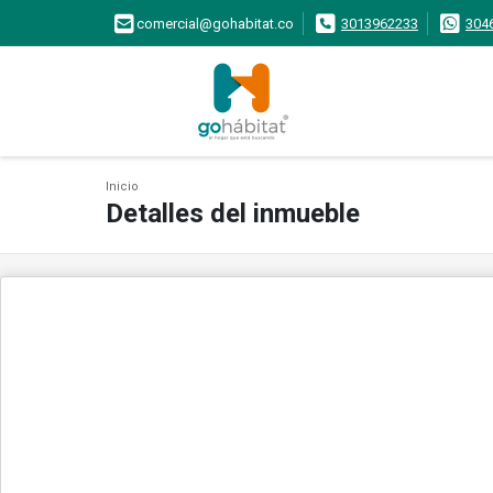
comercial@gohabitat.co
3013962233
304
Inicio
Detalles del inmueble