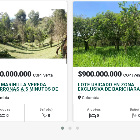
0.000.000
$900.000.000
COP
| Venta
COP
| Ven
 MARINILLA VEREDA
LOTE UBICADO EN ZONA
RRONAS A 5 MINUTOS DE
EXCLUSIVA DE BARICHARA
RO ESQUINAS
mbia
Colombia
lcobas
Baño(s)
Alcobas
Baño(
0
0
0