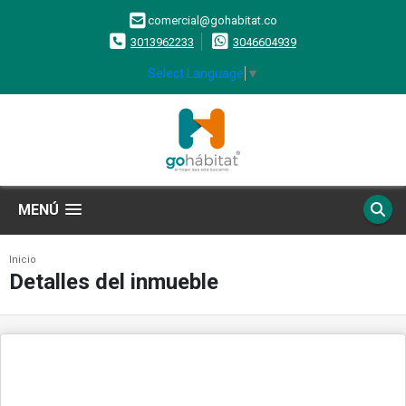
comercial@gohabitat.co
3013962233
3046604939
Select Language
▼
MENÚ
Inicio
Detalles del inmueble